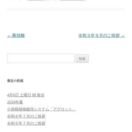
投
←
断捨離
令和３年９月のご挨拶
→
稿
ナ
検
ビ
索:
ゲ
ー
最近の投稿
シ
ョ
4月6日 土曜日 朝 散歩
ン
2024年夏
小規模植物栽培システム「アグロット」
令和６年７月のご挨拶
令和６年７月のご挨拶