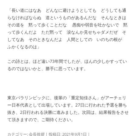
「長い道にはなあ どんなに避けようとしても どうしても通
らなければならぬ 道というものがあるんだな そんなときは
その道を 黙って歩くことだな 愚痴や弱音を吐かないで 黙
って歩くんだよ ただ黙って 涙なんか見せちゃダメだぜ そ
してなあ そのときなんだよ 人間としての いのちの根が
ふかくなるのは」
この詩とは、ほど遠い73年間でしたが、ほんの少しかすってい
るのではないかと、勝手に思っています。
東京パラリンピックに、後輩の「重定知佳さん」がアーチェリ
ー日本代表として出場しています。27日に行われた予選を勝ち
抜き、2日行われる決勝に進みました。次回は、結果報告をさせ
て頂きますので、ご期待ください。
カテゴリー:
会長挨拶
| 投稿日:
2021年9月1日
|