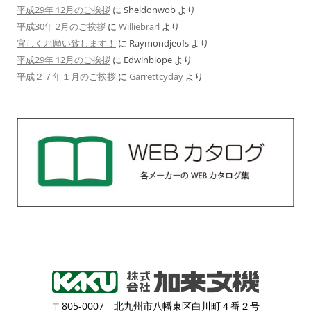
平成29年 12月のご挨拶
に
Sheldonwob
より
平成30年 2月のご挨拶
に
Williebrarl
より
宜しくお願い致します！
に
Raymondjeofs
より
平成29年 12月のご挨拶
に
Edwinbiope
より
平成２７年１月のご挨拶
に
Garrettcyday
より
〒805-0007 北九州市八幡東区白川町４番２号