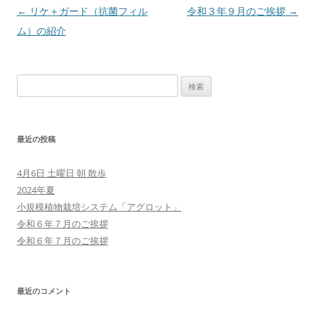
投
←
リケ＋ガード（抗菌フィル
令和３年９月のご挨拶
→
稿
ム）の紹介
ナ
ビ
検
ゲ
索:
ー
シ
最近の投稿
ョ
ン
4月6日 土曜日 朝 散歩
2024年夏
小規模植物栽培システム「アグロット」
令和６年７月のご挨拶
令和６年７月のご挨拶
最近のコメント