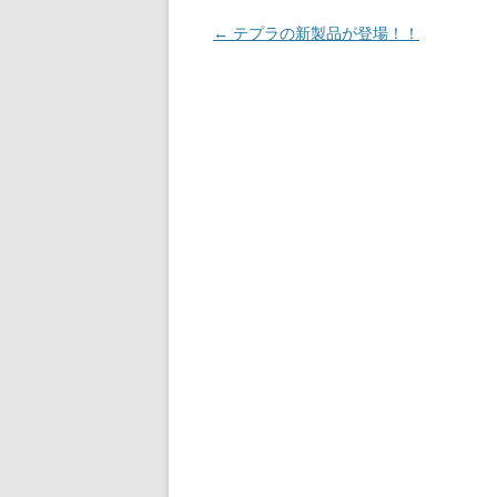
投
←
テプラの新製品が登場！！
稿
ナ
ビ
ゲ
ー
シ
ョ
ン