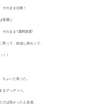
、そのまま出勤！
は普通に
そのまま1週間放置!
に寄って、給油し終わって、
い！！
、ちょいと焦った。
ままグッディへ。
とけば良かったと反省。