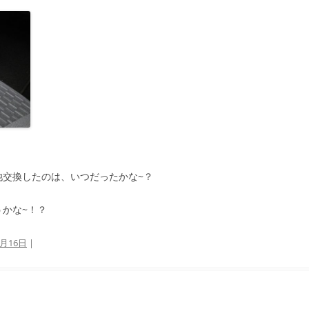
池交換したのは、いつだったかな~？
うかな~！？
3月16日
|