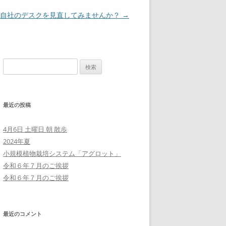
自社のデスクを見直してみませんか？
→
検
索:
最近の投稿
4月6日 土曜日 朝 散歩
2024年夏
小規模植物栽培システム「アグロット」
令和６年７月のご挨拶
令和６年７月のご挨拶
最近のコメント