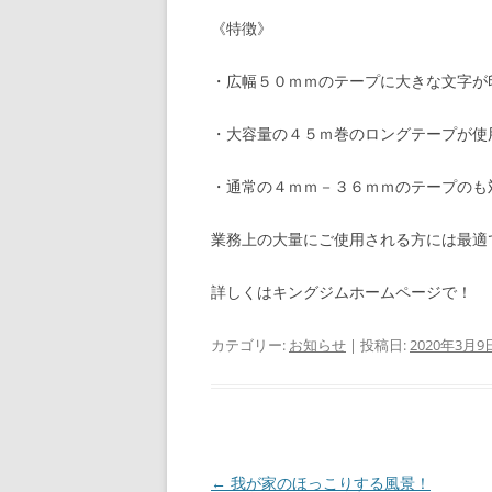
《特徴》
・広幅５０ｍｍのテープに大きな文字が
・大容量の４５ｍ巻のロングテープが使
・通常の４ｍｍ－３６ｍｍのテープのも
業務上の大量にご使用される方には最適
詳しくはキングジムホームページで
カテゴリー:
お知らせ
| 投稿日:
2020年3月9
投
←
我が家のほっこりする風景！