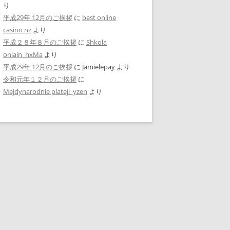
り
平成29年 12月のご挨拶
に
best online
casino nz
より
平成２８年８月のご挨拶
に
Shkola
onlain_hxMa
より
平成29年 12月のご挨拶
に
Jamielepay
より
令和元年１２月のご挨拶
に
Mejdynarodnie plateji_yzen
より