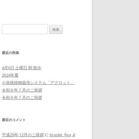
検
索:
最近の投稿
4月6日 土曜日 朝 散歩
2024年夏
小規模植物栽培システム「アグロット」
令和６年７月のご挨拶
令和６年７月のご挨拶
最近のコメント
平成29年 12月のご挨拶
に
braslet_fjoa
よ