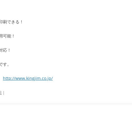
印刷できる！
用可能！
対応！
です。
！
http://www.kingjim.co.jp/
日
|