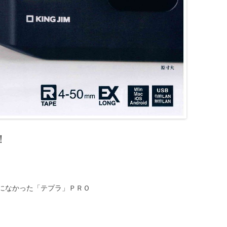
！
になかった「テプラ」ＰＲＯ