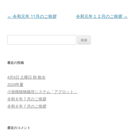
投
←
令和元年 11月のご挨拶
令和元年１２月のご挨拶
→
稿
ナ
検
ビ
索:
ゲ
ー
最近の投稿
シ
ョ
4月6日 土曜日 朝 散歩
ン
2024年夏
小規模植物栽培システム「アグロット」
令和６年７月のご挨拶
令和６年７月のご挨拶
最近のコメント