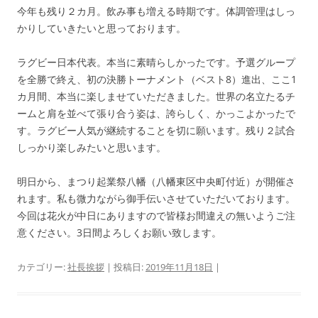
今年も残り２カ月。飲み事も増える時期です。体調管理はしっ
かりしていきたいと思っております。
ラグビー日本代表。本当に素晴らしかったです。予選グループ
を全勝で終え、初の決勝トーナメント（ベスト8）進出、ここ1
カ月間、本当に楽しませていただきました。世界の名立たるチ
ームと肩を並べて張り合う姿は、誇らしく、かっこよかったで
す。ラグビー人気が継続することを切に願います。残り２試合
しっかり楽しみたいと思います。
明日から、まつり起業祭八幡（八幡東区中央町付近）が開催さ
れます。私も微力ながら御手伝いさせていただいております。
今回は花火が中日にありますので皆様お間違えの無いようご注
意ください。3日間よろしくお願い致します。
カテゴリー:
社長挨拶
| 投稿日:
2019年11月18日
|