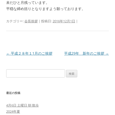
未だひと月残っています。
平穏な締め括りとなりますよう願っております。
カテゴリー:
会長挨拶
| 投稿日:
2016年12月1日
|
投
←
平成２８年１1月のご挨拶
平成29年 新年のご挨拶
→
稿
ナ
検
ビ
索:
ゲ
ー
最近の投稿
シ
ョ
4月6日 土曜日 朝 散歩
ン
2024年夏