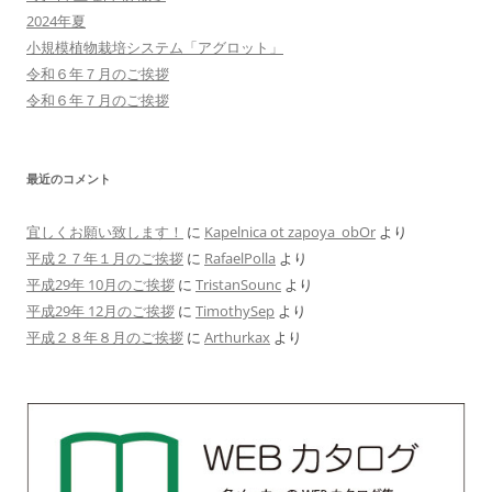
ン
2024年夏
小規模植物栽培システム「アグロット」
令和６年７月のご挨拶
令和６年７月のご挨拶
最近のコメント
宜しくお願い致します！
に
Kapelnica ot zapoya_obOr
より
平成２７年１月のご挨拶
に
RafaelPolla
より
平成29年 10月のご挨拶
に
TristanSounc
より
平成29年 12月のご挨拶
に
TimothySep
より
平成２８年８月のご挨拶
に
Arthurkax
より