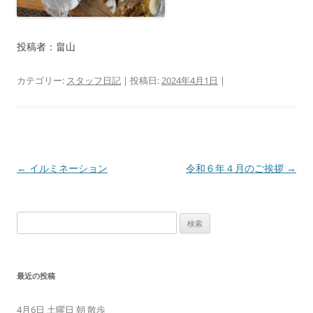
投稿者：畠山
カテゴリー:
スタッフ日記
| 投稿日:
2024年4月1日
|
投
←
イルミネーション
令和６年４月のご挨拶
→
稿
ナ
検
ビ
索:
ゲ
ー
最近の投稿
シ
ョ
4月6日 土曜日 朝 散歩