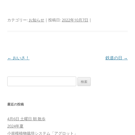
カテゴリー:
お知らせ
| 投稿日:
2022年10月7日
|
投
←
おいさ！
鉄道の日
→
稿
ナ
検
ビ
索:
ゲ
ー
最近の投稿
シ
ョ
4月6日 土曜日 朝 散歩
ン
2024年夏
小規模植物栽培システム「アグロット」