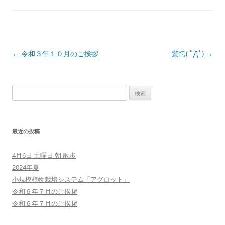
投
←
令和３年１０月のご挨拶
驚愕( ﾟДﾟ)
→
稿
ナ
検
ビ
索:
ゲ
ー
最近の投稿
シ
ョ
4月6日 土曜日 朝 散歩
ン
2024年夏
小規模植物栽培システム「アグロット」
令和６年７月のご挨拶
令和６年７月のご挨拶