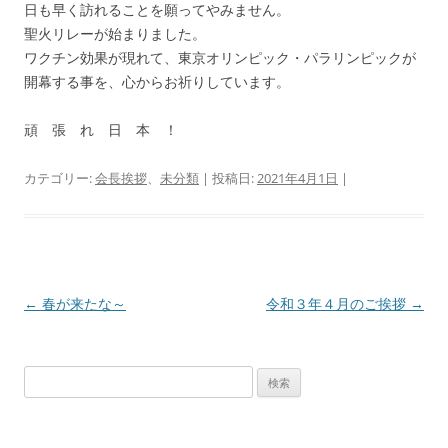
日も早く訪れることを願ってやみません。
聖火リレーが始まりました。
ワクチン効果が現れて、東京オリンピック・パラリンピックが
開幕する事を、心からお祈りしています。
頑 張 れ 日 本 ！
カテゴリー:
会長挨拶
、
未分類
| 投稿日:
2021年4月1日
|
投
←
春が来たな～
令和３年４月のご挨拶
→
稿
ナ
検
ビ
索:
ゲ
ー