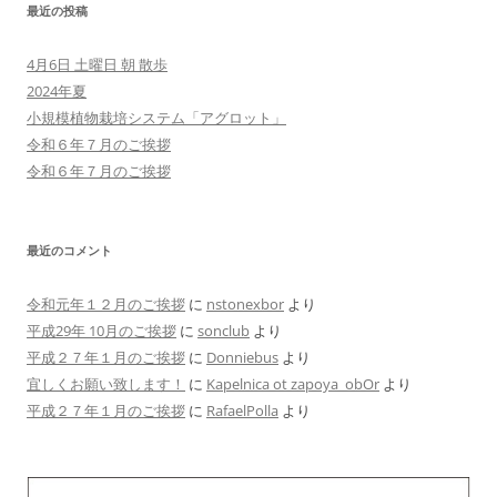
最近の投稿
シ
ョ
4月6日 土曜日 朝 散歩
ン
2024年夏
小規模植物栽培システム「アグロット」
令和６年７月のご挨拶
令和６年７月のご挨拶
最近のコメント
令和元年１２月のご挨拶
に
nstonexbor
より
平成29年 10月のご挨拶
に
sonclub
より
平成２７年１月のご挨拶
に
Donniebus
より
宜しくお願い致します！
に
Kapelnica ot zapoya_obOr
より
平成２７年１月のご挨拶
に
RafaelPolla
より