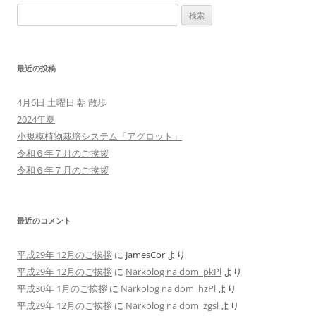
検
ビ
索:
ゲ
ー
最近の投稿
シ
ョ
4月6日 土曜日 朝 散歩
ン
2024年夏
小規模植物栽培システム「アグロット」
令和６年７月のご挨拶
令和６年７月のご挨拶
最近のコメント
平成29年 12月のご挨拶
に
JamesCor
より
平成29年 12月のご挨拶
に
Narkolog na dom_pkPl
より
平成30年 1月のご挨拶
に
Narkolog na dom_hzPl
より
平成29年 12月のご挨拶
に
Narkolog na dom_zgsl
より