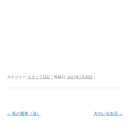
カテゴリー:
スタッフ日記
| 投稿日:
2021年1月30日
|
投
←
私の愛車（涙）
犬のいる生活
→
稿
ナ